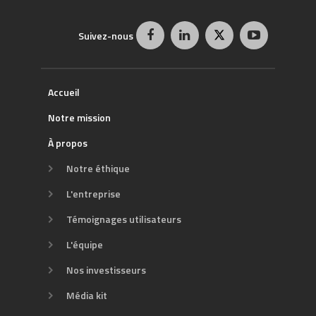
de
recherche
RECHERCHE
Suivez-nous
Accueil
Notre mission
À propos
Notre éthique
L'entreprise
Témoignages utilisateurs
L'équipe
Nos investisseurs
Média kit