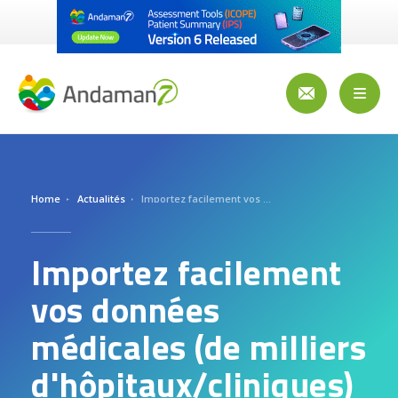
Aller
au
contenu
principal
Toggl
naviga
Home
Actualités
Importez facilement vos données médicales (de milliers d'hôpitaux/cliniques) !
Importez facilement
vos données
médicales (de milliers
d'hôpitaux/cliniques)