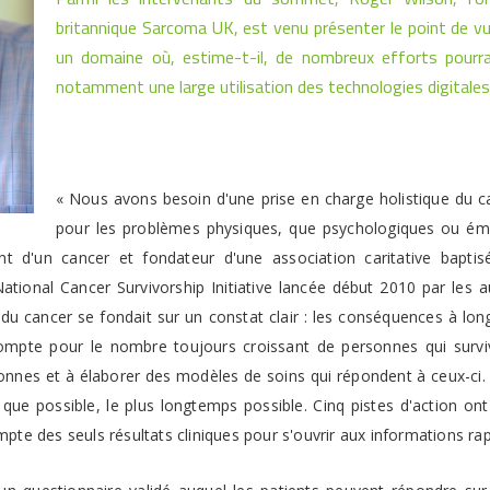
britannique Sarcoma UK, est venu présenter le point de v
un domaine où, estime-t-il, de nombreux efforts pourrai
notamment une large utilisation des technologies digitales
« Nous avons besoin d'une prise en charge holistique du ca
pour les problèmes physiques, que psychologiques ou émo
int d'un cancer et fondateur d'une association caritative bap
National Cancer Survivorship Initiative lancée début 2010 par les a
 du cancer se fondait sur un constat clair : les conséquences à lo
mpte pour le nombre toujours croissant de personnes qui survive
nes et à élaborer des modèles de soins qui répondent à ceux-ci. L'
e que possible, le plus longtemps possible. Cinq pistes d'action on
te des seuls résultats cliniques pour s'ouvrir aux informations rap