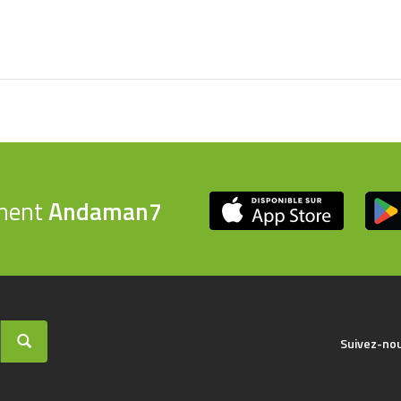
ement
Andaman7
Suivez-no