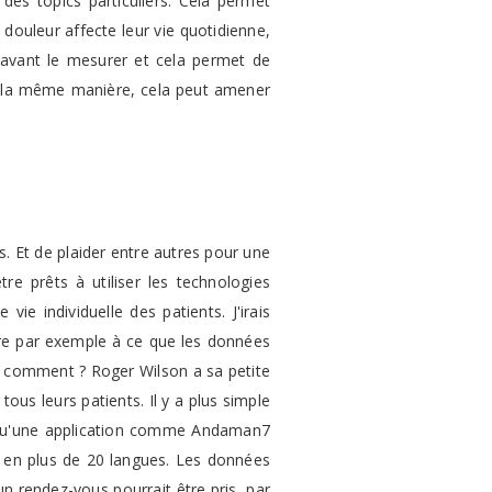
des topics particuliers. Cela permet
 douleur affecte leur vie quotidienne,
énavant le mesurer et cela permet de
e la même manière, cela peut amener
. Et de plaider entre autres pour une
re prêts à utiliser les technologies
ie individuelle des patients. J'irais
ière par exemple à ce que les données
is comment ? Roger Wilson a sa petite
tous leurs patients. Il y a plus simple
e qu'une application comme Andaman7
le en plus de 20 langues. Les données
un rendez-vous pourrait être pris, par