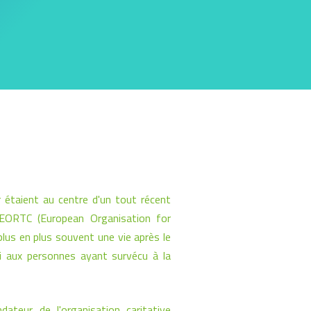
 étaient au centre d'un tout récent
'EORTC (European Organisation for
lus en plus souvent une vie après le
 aux personnes ayant survécu à la
teur de l'organisation caritative