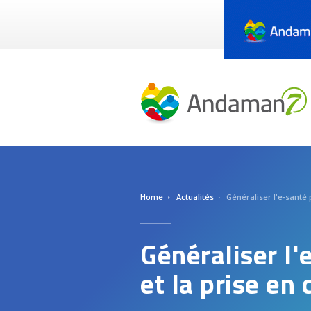
Aller
au
contenu
principal
Home
Actualités
Généraliser l'e-santé 
Généraliser l'
et la prise en