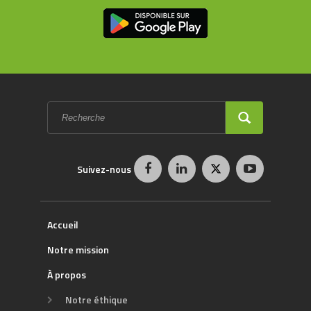
Formulaire
de
recherche
RECHERCHE
Suivez-nous
Accueil
Notre mission
À propos
Notre éthique