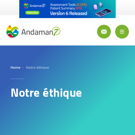
Aller
au
contenu
principal
Toggl
naviga
Home
Notre éthique
Notre éthique