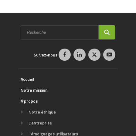
Formulaire
de
recherche
RECHERCHE
Suivez-nous
Accueil
Notre mission
À propos
Notre éthique
L'entreprise
Témoignages utilisateurs